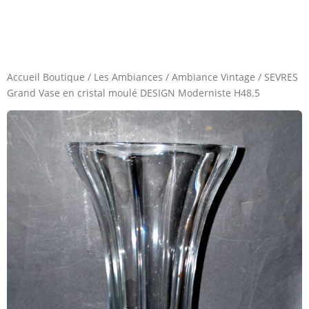
Accueil Boutique
/
Les Ambiances
/
Ambiance Vintage
/
SEVRES
Grand Vase en cristal moulé DESIGN Moderniste H48.5