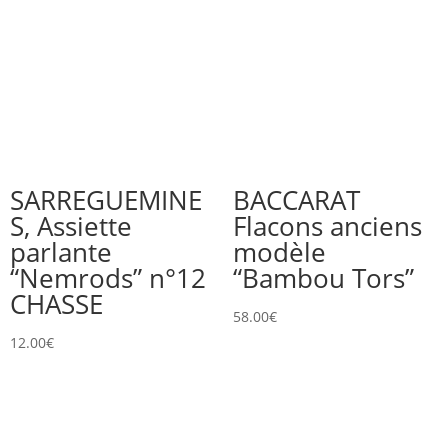
SARREGUEMINE
BACCARAT
S, Assiette
Flacons anciens
parlante
modèle
“Nemrods” n°12
“Bambou Tors”
CHASSE
58.00
€
12.00
€