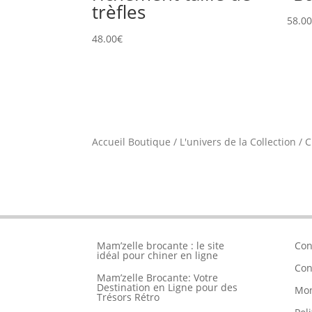
trèfles
58.0
48.00
€
Accueil Boutique
/
L'univers de la Collection
/
C
Mam’zelle brocante : le site
Con
idéal pour chiner en ligne
Con
Mam’zelle Brocante: Votre
Destination en Ligne pour des
Mo
Trésors Rétro