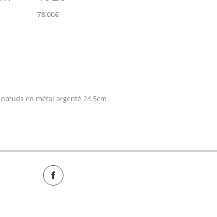
78.00
€
s nœuds en métal argenté 24.5cm