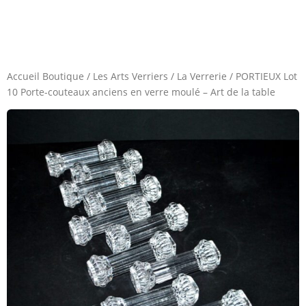
Accueil Boutique
/
Les Arts Verriers
/
La Verrerie
/
PORTIEUX Lot
10 Porte-couteaux anciens en verre moulé – Art de la table