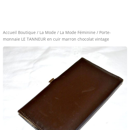
Accueil Boutique
/
La Mode
/
La Mode Féminine
/
Porte-
monnaie LE TANNEUR en cuir marron chocolat vintage