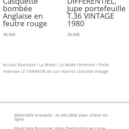
Casquette
DIFFERENTIEL,
bombée
Jupe portefeuille
Anglaise en
T.36 VINTAGE
feutre rouge
1980
38.00
€
28.00
€
Accueil Boutique
/
La Mode
/
La Mode Féminine
/
Porte-
monnaie LE TANNEUR en cuir marron chocolat vintage
Mam’zelle brocante : le site idéal pour chiner en
ligne
Mam’zelle Brocante: Votre Destination en Ligne