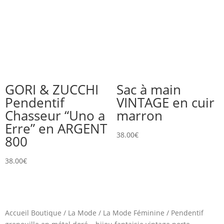
GORI & ZUCCHI
Sac à main
Pendentif
VINTAGE en cuir
Chasseur “Uno a
marron
Erre” en ARGENT
38.00
€
800
38.00
€
Accueil Boutique
/
La Mode
/
La Mode Féminine
/
Pendentif