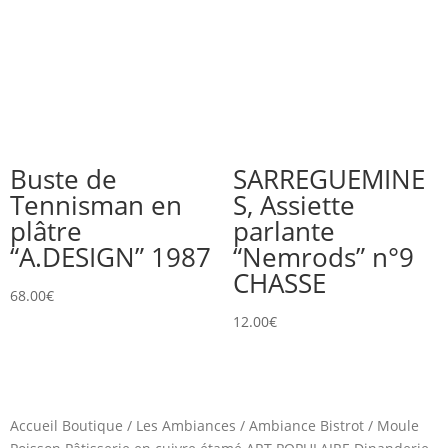
Buste de
SARREGUEMINE
Tennisman en
S, Assiette
plâtre
parlante
“A.DESIGN” 1987
“Nemrods” n°9
CHASSE
68.00
€
12.00
€
Accueil Boutique
/
Les Ambiances
/
Ambiance Bistrot
/
Moule