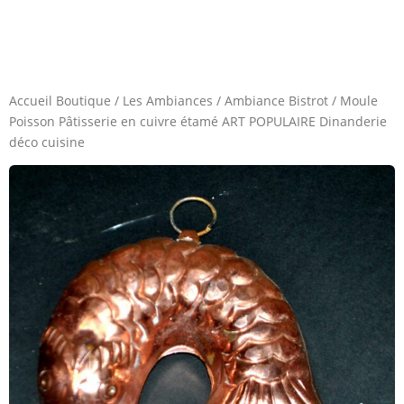
Accueil Boutique
/
Les Ambiances
/
Ambiance Bistrot
/
Moule
Poisson Pâtisserie en cuivre étamé ART POPULAIRE Dinanderie
déco cuisine