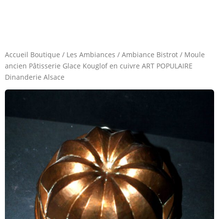
Accueil Boutique
/
Les Ambiances
/
Ambiance Bistrot
/
Moule
ancien Pâtisserie Glace Kouglof en cuivre ART POPULAIRE
Dinanderie Alsace