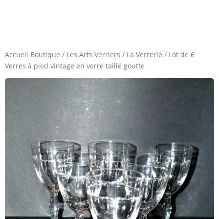
Accueil Boutique
/
Les Arts Verriers
/
La Verrerie
/
Lot de 6
Verres à pied vintage en verre taillé goutte