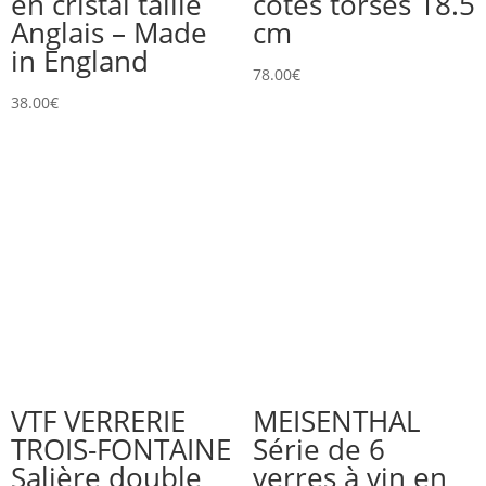
en cristal taillé
côtes torses 18.5
Anglais – Made
cm
in England
78.00
€
38.00
€
VTF VERRERIE
MEISENTHAL
TROIS-FONTAINE
Série de 6
Salière double
verres à vin en