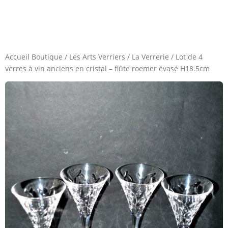
Accueil Boutique
/
Les Arts Verriers
/
La Verrerie
/
Lot de 4
verres à vin anciens en cristal – flûte roemer évasé H18.5cm