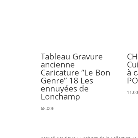
Tableau Gravure
CH
ancienne
Cui
Caricature “Le Bon
à c
Genre” 18 Les
P
ennuyées de
11.0
Lonchamp
68.00
€