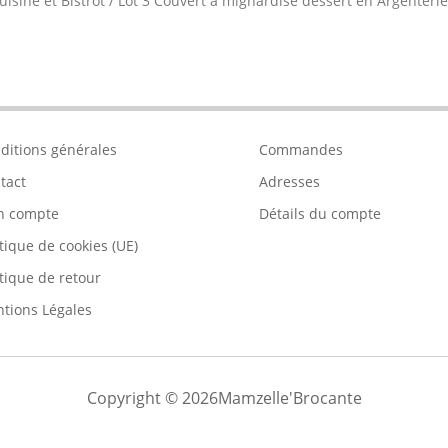
uisine et Bistrot
/
Lot 3 Couvert à mignardise dessert en Argenter
ditions générales
Commandes
tact
Adresses
n compte
Détails du compte
itique de cookies (UE)
itique de retour
tions Légales
Copyright © 2026Mamzelle'Brocante