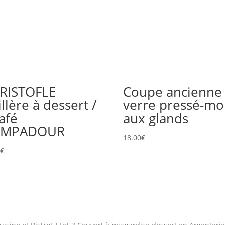
RISTOFLE
Coupe ancienne
llère à dessert /
verre pressé-mo
afé
aux glands
OMPADOUR
18.00
€
0
€