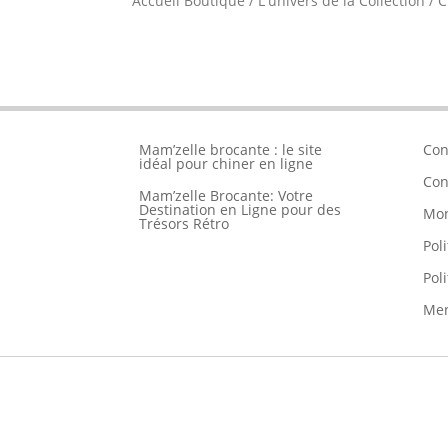
Accueil Boutique
/
L'univers de la Collection
/
C
Mam’zelle brocante : le site
Con
idéal pour chiner en ligne
Con
Mam’zelle Brocante: Votre
Destination en Ligne pour des
Mo
Trésors Rétro
Pol
Pol
Men