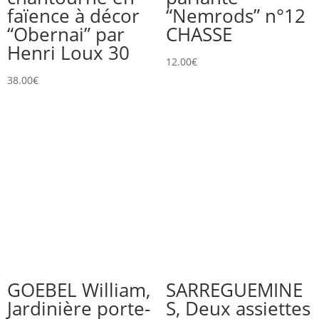
faïence à décor
“Nemrods” n°12
“Obernai” par
CHASSE
Henri Loux 30
12.00
€
38.00
€
GOEBEL William,
SARREGUEMINE
Jardinière porte-
S, Deux assiettes