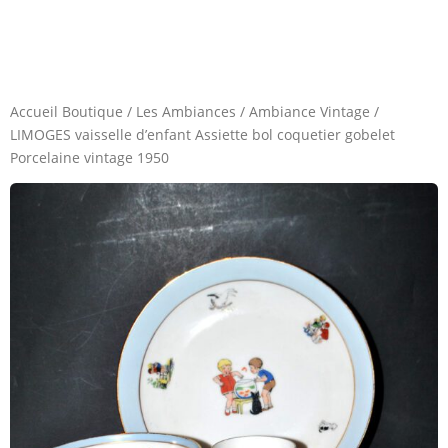
Accueil Boutique
/
Les Ambiances
/
Ambiance Vintage
/
LIMOGES vaisselle d’enfant Assiette bol coquetier gobelet
Porcelaine vintage 1950