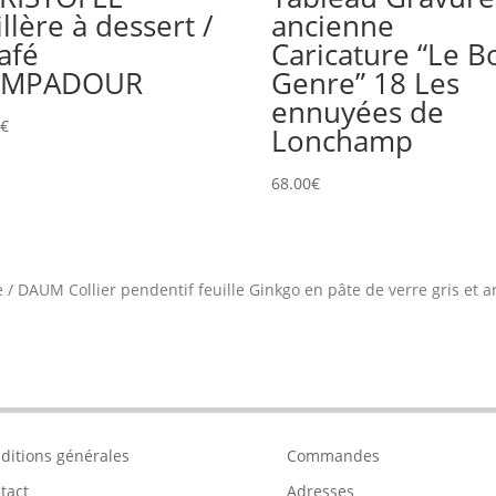
llère à dessert /
ancienne
afé
Caricature “Le B
OMPADOUR
Genre” 18 Les
ennuyées de
0
€
Lonchamp
68.00
€
e
/
DAUM Collier pendentif feuille Ginkgo en pâte de verre gris et a
ditions générales
Commandes
tact
Adresses