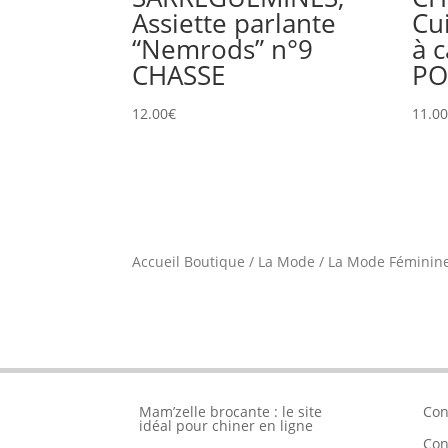
Assiette parlante
Cui
“Nemrods” n°9
à c
CHASSE
P
12.00
€
11.0
Accueil Boutique
/
La Mode
/
La Mode Féminin
Mam’zelle brocante : le site
Con
idéal pour chiner en ligne
Con