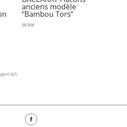
anciens modèle
on
“Bambou Tors”
58.00
€
rgent 925