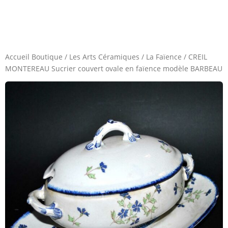
Accueil Boutique
/
Les Arts Céramiques
/
La Faïence
/
CREIL
MONTEREAU Sucrier couvert ovale en faïence modèle BARBEAU