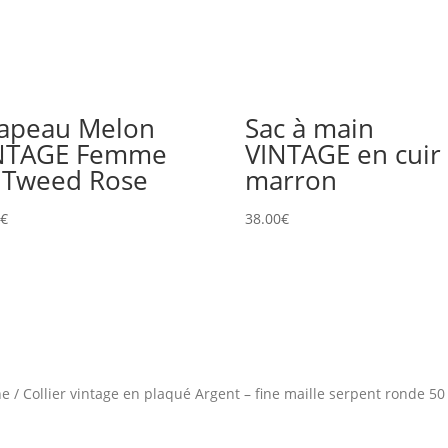
apeau Melon
Sac à main
NTAGE Femme
VINTAGE en cuir
 Tweed Rose
marron
0
€
38.00
€
ne
/
Collier vintage en plaqué Argent – fine maille serpent ronde 5