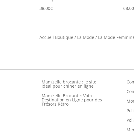
38.00
€
68.0
Accueil Boutique
/
La Mode
/
La Mode Féminin
Mam’zelle brocante : le site
Con
idéal pour chiner en ligne
Con
Mam’zelle Brocante: Votre
Destination en Ligne pour des
Mo
Trésors Rétro
Pol
Pol
Men