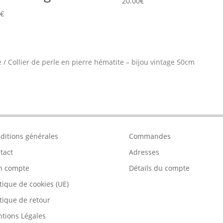
20.00
€
0
€
e
/
Collier de perle en pierre hématite – bijou vintage 50cm
ditions générales
Commandes
tact
Adresses
n compte
Détails du compte
itique de cookies (UE)
itique de retour
tions Légales