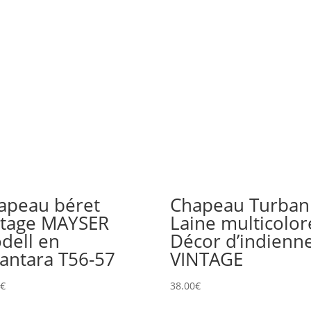
apeau béret
Chapeau Turban
ntage MAYSER
Laine multicolor
dell en
Décor d’indienn
cantara T56-57
VINTAGE
0
€
38.00
€