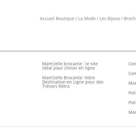
Accueil Boutique
/
La Mode
/
Les Bijoux
/
Broche
Mam’zelle brocante : le site
Con
idéal pour chiner en ligne
Con
Mam’zelle Brocante: Votre
Destination en Ligne pour des
Mo
Trésors Rétro
Pol
Pol
Men