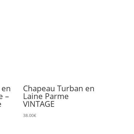
 en
Chapeau Turban en
e –
Laine Parme
e
VINTAGE
38.00
€