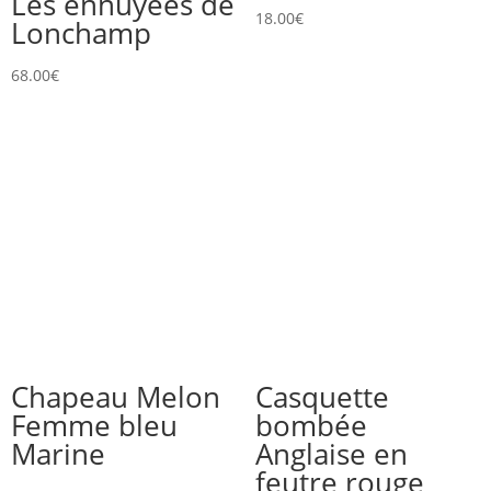
Les ennuyées de
18.00
€
Lonchamp
68.00
€
Chapeau Melon
Casquette
Femme bleu
bombée
Marine
Anglaise en
feutre rouge