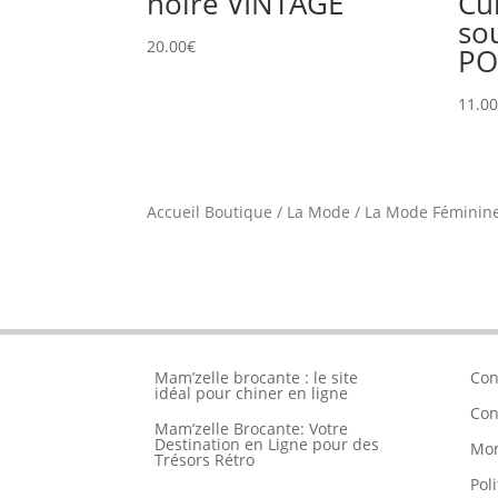
noire VINTAGE
Cui
so
20.00
€
P
11.0
Accueil Boutique
/
La Mode
/
La Mode Féminin
Mam’zelle brocante : le site
Con
idéal pour chiner en ligne
Con
Mam’zelle Brocante: Votre
Destination en Ligne pour des
Mo
Trésors Rétro
Pol