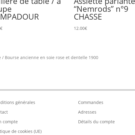
llère de table / à
Assiette parlant
upe
“Nemrods” n°9
OMPADOUR
CHASSE
0
€
12.00
€
e
/
Bourse ancienne en soie rose et dentelle 1900
ditions générales
Commandes
tact
Adresses
n compte
Détails du compte
itique de cookies (UE)