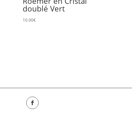
e
Roemer en Cristal
doublé Vert
10.00
€