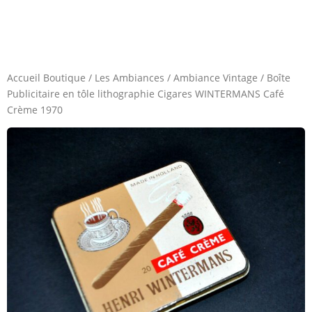
Accueil Boutique
/
Les Ambiances
/
Ambiance Vintage
/
Boîte
Publicitaire en tôle lithographie Cigares WINTERMANS Café
Crème 1970