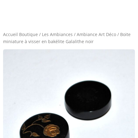
Accueil Boutique
/
Les Ambiances
/
Ambiance Art Déco
/
Boite
miniature à visser en bakélite Galalithe noir