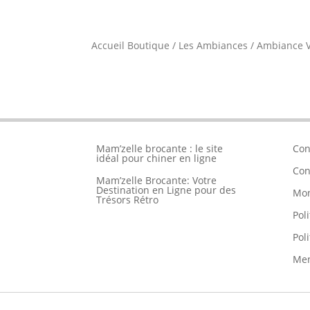
Accueil Boutique
/
Les Ambiances
/
Ambiance V
Mam’zelle brocante : le site
Con
idéal pour chiner en ligne
Con
Mam’zelle Brocante: Votre
Destination en Ligne pour des
Mo
Trésors Rétro
Pol
Pol
Men