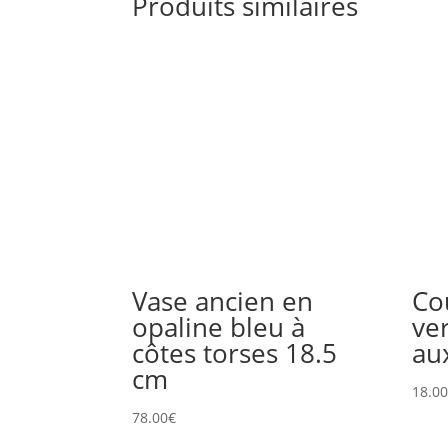
Produits similaires
Vase ancien en
Co
opaline bleu à
ve
côtes torses 18.5
au
cm
18.0
78.00
€