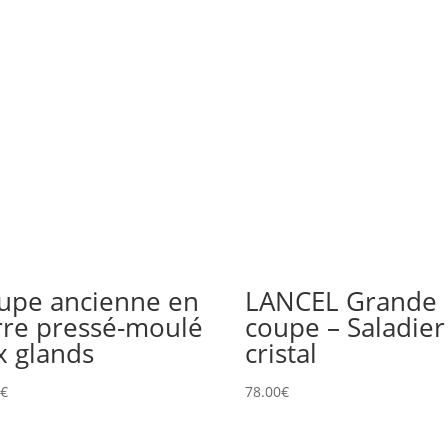
upe ancienne en
LANCEL Grande
rre pressé-moulé
coupe – Saladier
x glands
cristal
0
€
78.00
€