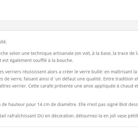
llé.
che selon une technique artisanale (on voit, à la base, la trace de 
t est également soufflé à la bouche.
les verriers réussissent alors a créer le verre bullé: en maîtrisant l
de verre, faisant ainsi d´un défaut une qualité. Entre tradition et
maîtres verrier. Cette carafe présente une anse appliquée à chaud
m de hauteur pour 14 cm de diamètre. Elle n'est pas signé Biot des
tail rafraîchissant OU en décoration, détournez-la en joli vase péti