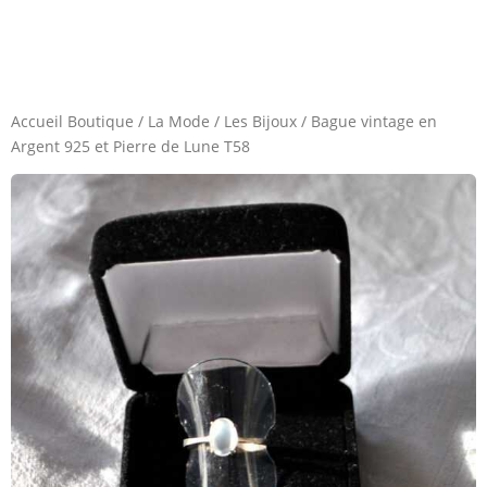
Accueil Boutique
/
La Mode
/
Les Bijoux
/
Bague vintage en
Argent 925 et Pierre de Lune T58