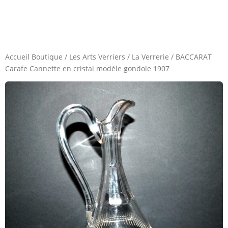
Accueil Boutique
/
Les Arts Verriers
/
La Verrerie
/
BACCARAT
Carafe Cannette en cristal modèle gondole 1907