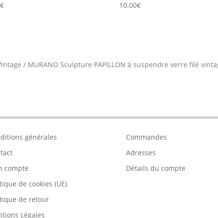
0
€
10.00
€
intage
/
MURANO Sculpture PAPILLON à suspendre verre filé vintag
ditions générales
Commandes
tact
Adresses
n compte
Détails du compte
itique de cookies (UE)
itique de retour
tions Légales