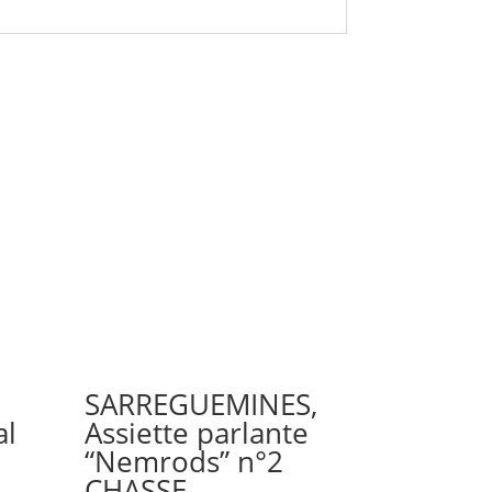
SARREGUEMINES,
al
Assiette parlante
“Nemrods” n°2
CHASSE