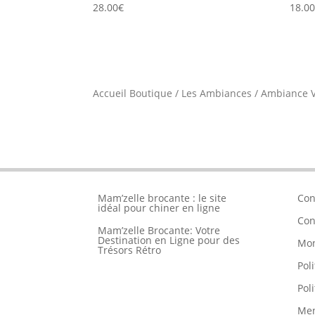
28.00
€
18.0
Accueil Boutique
/
Les Ambiances
/
Ambiance V
Mam’zelle brocante : le site
Con
idéal pour chiner en ligne
Con
Mam’zelle Brocante: Votre
Destination en Ligne pour des
Mo
Trésors Rétro
Pol
Pol
Men